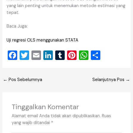
yang lain penting untuk menemukan metode estimasi yang
tepat.
Baca Juga:
Uji regresi OLS menggunakan STATA
F
T
E
Li
T
Pi
W
S
a
wi
m
n
u
nt
h
h
c
tt
ai
k
m
er
at
ar
←
Pos Sebelumnya
Selanjutnya Pos
→
e
er
l
e
bl
e
s
e
b
dI
r
st
A
o
n
p
Tinggalkan Komentar
o
p
Alamat email Anda tidak akan dipublikasikan.
Ruas
k
yang wajib ditandai
*