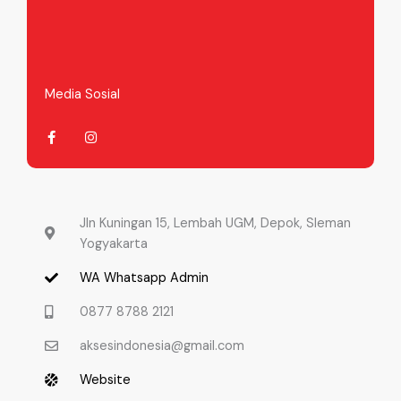
Media Sosial
F
I
a
n
c
s
e
t
b
a
o
g
o
r
k
a
-
m
Jln Kuningan 15, Lembah UGM, Depok, Sleman
f
Yogyakarta
WA Whatsapp Admin
0877 8788 2121
aksesindonesia@gmail.com
Website