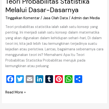
Teori Probabilitas Statistika
Melalui Dasar-Dasarnya
Tinggalkan Komentar
/
Jasa Olah Data
/
Admin dan Media
Teori probabilitas statistika ialah salah satu konsep yang
penting. Ini menjadi salah satu konsep dalam matematika
yang akan digunakan dalam kehidupan sehari-hari, Di dalam
teori ini, kita jadi lebih tau kemungkinan terjadinya suatu
kejadian atau peristiwa. Lantas, bagaimana sebenarnya cara
menggunakan teori ini? Memahami Apa Itu Teori
Probabilitas Statistika Probabilitas merujuk pada
kemungkinan atau peluang
F
T
E
Li
T
Pi
W
S
a
wi
m
n
u
nt
h
h
c
tt
ai
k
m
er
at
ar
Read More »
e
er
l
e
bl
e
s
e