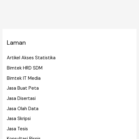
b
dI
r
st
A
o
n
p
o
p
k
Laman
Artikel Akses Statistika
Bimtek HRD SDM
Bimtek IT Media
Jasa Buat Peta
Jasa Disertasi
Jasa Olah Data
Jasa Skripsi
Jasa Tesis
Konsultasi Bisnis