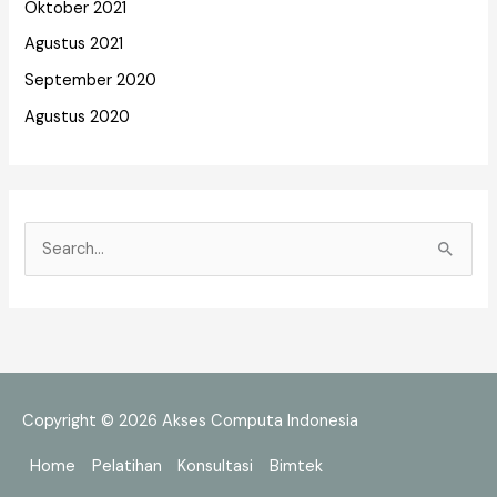
Oktober 2021
Agustus 2021
September 2020
Agustus 2020
C
a
r
i
u
n
Copyright © 2026
Akses Computa Indonesia
t
Home
Pelatihan
Konsultasi
Bimtek
u