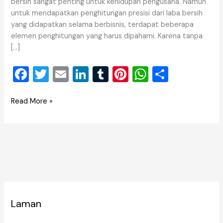
bersih sangat penting untuk kehidupan pengusaha. Namun
untuk mendapatkan penghitungan presisi dari laba bersih
yang didapatkan selama berbisnis, terdapat beberapa
elemen penghitungan yang harus dipahami. Karena tanpa
[…]
F
T
E
Li
T
Pi
W
S
a
wi
m
n
u
nt
h
h
c
tt
ai
k
m
er
at
ar
Read More »
e
er
l
e
bl
e
s
e
b
dI
r
st
A
o
n
p
o
p
k
Laman