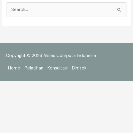
C
a
r
i
u
n
Copyright © 2026
Akses Computa Indonesia
t
Home
Pelatihan
Konsultasi
Bimtek
u
k
: