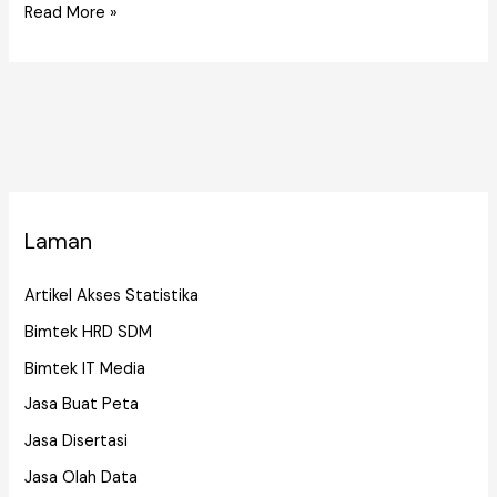
c
tt
ai
k
m
er
at
ar
Read More »
e
er
l
e
bl
e
s
e
b
dI
r
st
A
o
n
p
o
p
k
Laman
Artikel Akses Statistika
Bimtek HRD SDM
Bimtek IT Media
Jasa Buat Peta
Jasa Disertasi
Jasa Olah Data