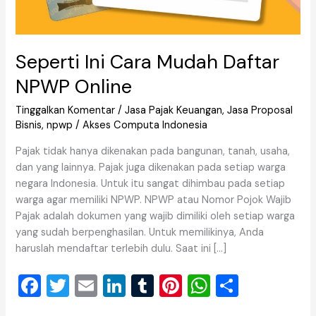
Seperti Ini Cara Mudah Daftar
NPWP Online
Tinggalkan Komentar
/
Jasa Pajak Keuangan
,
Jasa Proposal
Bisnis
,
npwp
/
Akses Computa Indonesia
Pajak tidak hanya dikenakan pada bangunan, tanah, usaha,
dan yang lainnya. Pajak juga dikenakan pada setiap warga
negara Indonesia. Untuk itu sangat dihimbau pada setiap
warga agar memiliki NPWP. NPWP atau Nomor Pojok Wajib
Pajak adalah dokumen yang wajib dimiliki oleh setiap warga
yang sudah berpenghasilan. Untuk memilikinya, Anda
haruslah mendaftar terlebih dulu. Saat ini […]
F
T
E
Li
T
Pi
W
S
a
wi
m
n
u
nt
h
h