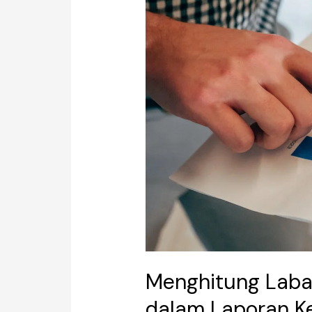
Setelah
Pajak
dalam
Laporan
Keuangan
dengan
Mudah,
Caranya!
Menghitung Laba 
dalam Laporan K