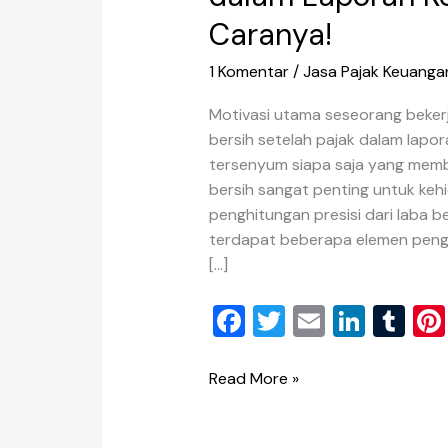
Caranya!
1 Komentar
/
Jasa Pajak Keuanga
Motivasi utama seseorang beker
bersih setelah pajak dalam lapo
tersenyum siapa saja yang memb
bersih sangat penting untuk k
penghitungan presisi dari laba b
terdapat beberapa elemen pengh
[…]
F
T
E
Li
T
a
wi
m
n
u
c
tt
ai
k
m
Read More »
e
er
l
e
bl