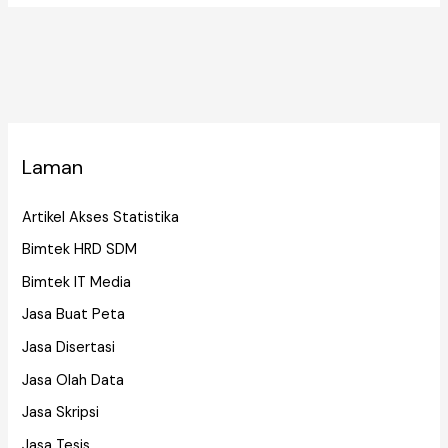
e
er
l
e
bl
e
s
e
b
dI
r
st
A
o
n
p
o
p
k
Laman
Artikel Akses Statistika
Bimtek HRD SDM
Bimtek IT Media
Jasa Buat Peta
Jasa Disertasi
Jasa Olah Data
Jasa Skripsi
Jasa Tesis