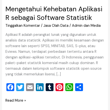
Mengetahui Kehebatan Aplikasi
R sebagai Software Statistik
Tinggalkan Komentar
/
Jasa Olah Data
/
Admin dan Media
Aplikasi R adalah perangkat lunak yang digunakan untuk
analisis data statistik. Aplikasi ini memiliki kesamaan dengan
software lain seperti SPSS, MINITAB, SAS, S-plus, atau
Eviews. Namun, terdapat perbedaan tertentu antara R
dengan aplikasi-aplikasi tersebut. Di Indonesia, penggunaan
paket-paket statistik komersial masih cukup dominan. R
termasuk dalam kelompok software statistik open source
yang tidak memerlukan lisensi, […]
F
T
E
Li
T
Pi
W
S
a
wi
m
n
u
nt
h
h
c
tt
ai
k
m
er
at
ar
Read More »