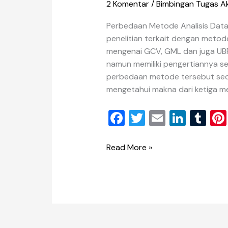
2 Komentar
/
Bimbingan Tugas Ak
Perbedaan Metode Analisis Data
penelitian terkait dengan metod
mengenai GCV, GML dan juga UBR
namun memiliki pengertiannya se
perbedaan metode tersebut sec
mengetahui makna dari ketiga m
F
T
E
Li
T
a
wi
m
n
u
c
tt
ai
k
m
Read More »
e
er
l
e
bl
b
dI
r
o
n
o