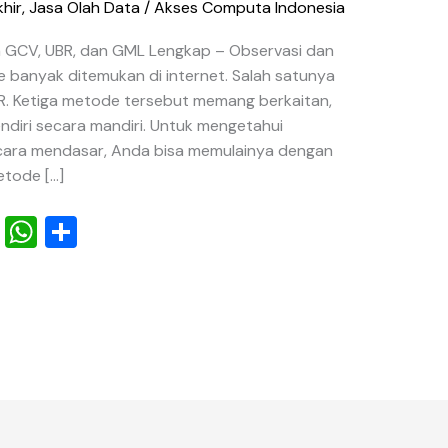
hir
,
Jasa Olah Data
/
Akses Computa Indonesia
 GCV, UBR, dan GML Lengkap – Observasi dan
e banyak ditemukan di internet. Salah satunya
. Ketiga metode tersebut memang berkaitan,
ndiri secara mandiri. Untuk mengetahui
ara mendasar, Anda bisa memulainya dengan
etode […]
Pi
W
S
nt
h
h
er
at
ar
e
s
e
st
A
p
p