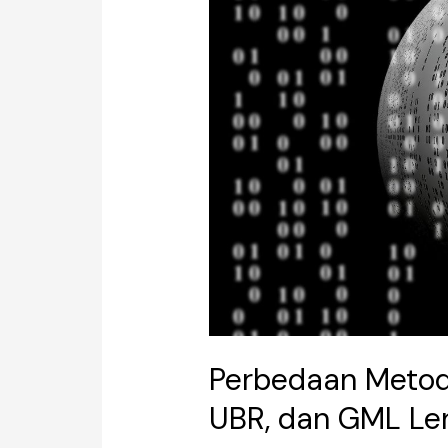
Data
GCV,
UBR,
dan
GML
Lengkap
Perbedaan Metode
UBR, dan GML Le